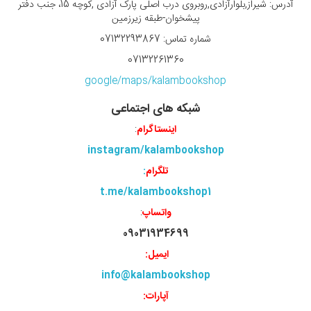
آدرس: شیراز,بلوارآزادی,روبروی درب اصلی پارک آزادی ,کوچه 15، جنب دفتر
پیشخوان-طبقه زیرزمین
شماره تماس: 07132293867
07132261360
google/maps/kalambookshop
شبکه های اجتماعی
اینستاگرام
:
instagram/kalambookshop
تلگرام
:
t.me/kalambookshop1
واتساپ
:
09031934699
ایمیل:
info@kalambookshop
آپارات: