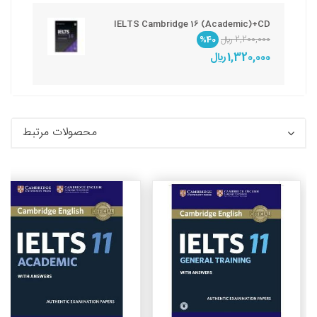
IELTS Cambridge 16 (Academic)+CD
2,200,000 ريال
%40
1,320,000 ريال
محصولات مرتبط
جزئیات