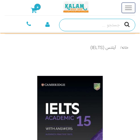
0
خانه
آیلتس (IELTS)