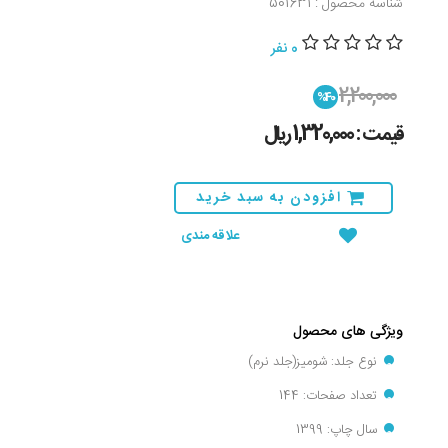
شناسه محصول : 501631
0 نفر
2,200,000
%40
قیمت : 1,320,000 ريال
افزودن به سبد خرید
علاقه مندی
ویژگی های محصول
نوع جلد: شومیز(جلد نرم)
تعداد صفحات: 144
سال چاپ: 1399