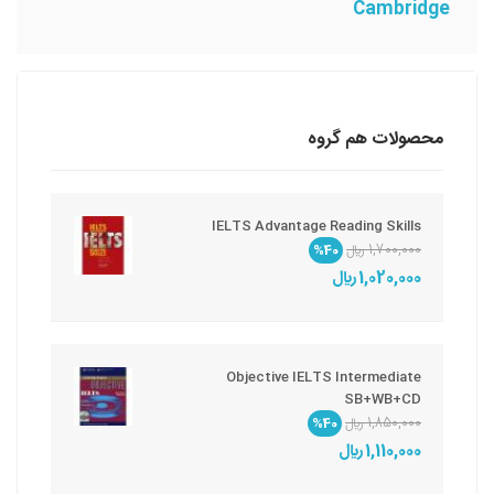
Cambridge
محصولات هم گروه
IELTS Advantage Reading Skills
1,700,000 ريال
%40
1,020,000 ريال
Objective IELTS Intermediate
SB+WB+CD
1,850,000 ريال
%40
1,110,000 ريال