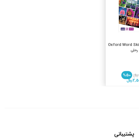
 به سبد خرید
Oxford Word Ski
%50
 ريال
پشتیبانی