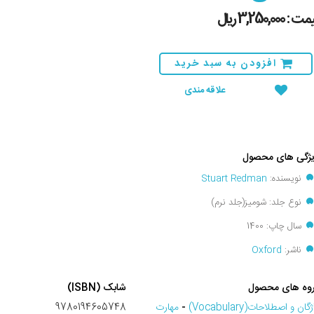
 : 3,250,000 ريال
افزودن به سبد خرید
علاقه مندی
ژگی های محصول
نویسنده:
Stuart Redman
نوع جلد: شومیز(جلد نرم)
سال چاپ: 1400
ناشر:
Oxford
وه های محصول
شابک (ISBN)
گان و اصطلاحات(Vocabulary)
-
مهارت
9780194605748