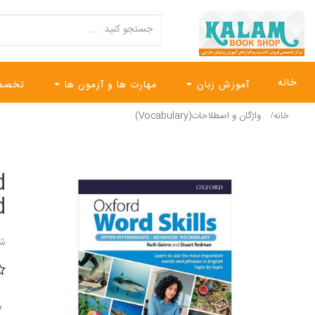
خانه
آموزش زبان
مهارت ها و آزمون ها
تخصص
خانه
واژگان و اصطلاحات(Vocabulary)
d
nd
شن
0