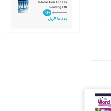
Interaction Access
Reading 6th
800,000 ريال
%40
480,000 ريال
جزئیات