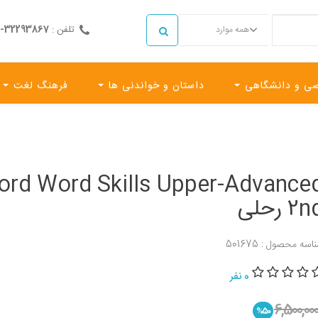
تلفن :
32293867-071
همه موارد
ی و دانشگاهی
داستان و خواندنی ها
فرهنگ لغت
ord Word Skills Upper-Advance
2 رحلی
اسه محصول : 501675
0 نفر
6,500,00
%50