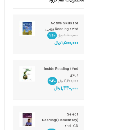
محصولات هم گروه
Active Skills for
Reading 2 3rd وزیری
2,500,000 ريال
%40
1,500,000 ريال
Inside Reading 1 2nd
وزیری
2,400,000 ريال
%40
1,440,000 ريال
Select
Reading(Elementary)
2nd+CD