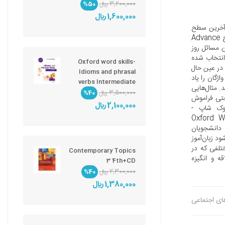
3,200,000 ريال
%50
1,600,000 ريال
Oxford Word Skills 2nd Edition Upper Intermediate - Advanc آخرین سطح
از این مجموعه سه سطحی محسوب می‌شود و برای دانشجویانی است که در سطح Advance
ن مسائل روز
 انتخاب شده
Oxford word skills-
 در عین حال
Idioms and phrasal
اژگان را یاد
verbs Intermediate
. مثال‌هایی
3,500,000 ريال
%40
احتی فراموش
2,100,000 ريال
بوک شاپ -
Oxford Word Skill
را به دانشجویان
د زبان‌آموز
تلفی که در
Contemporary Topics
ه و انگیزه
3 4th+CD
2,300,000 ريال
%40
1,380,000 ريال
های اجتماعی