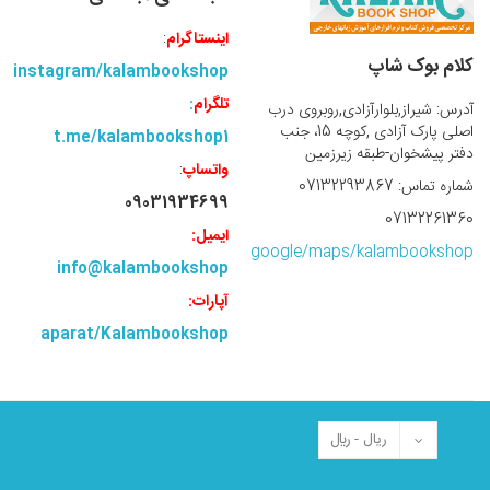
اینستاگرام
:
کلام بوک شاپ
instagram/kalambookshop
تلگرام
:
آدرس: شیراز,بلوارآزادی,روبروی درب
اصلی پارک آزادی ,کوچه 15، جنب
t.me/kalambookshop1
دفتر پیشخوان-طبقه زیرزمین
واتساپ
:
شماره تماس: 07132293867
09031934699
07132261360
ایمیل:
google/maps/kalambookshop
info@kalambookshop
آپارات:
aparat/Kalambookshop