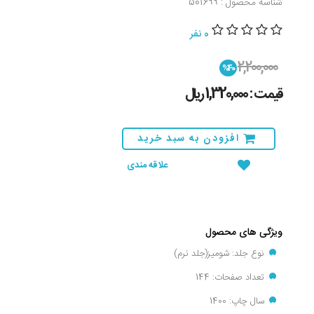
شناسه محصول : 501699
0 نفر
2,200,000
%40
قیمت : 1,320,000 ريال
افزودن به سبد خرید
علاقه مندی
ویژگی های محصول
نوع جلد: شومیز(جلد نرم)
تعداد صفحات: 144
سال چاپ: 1400