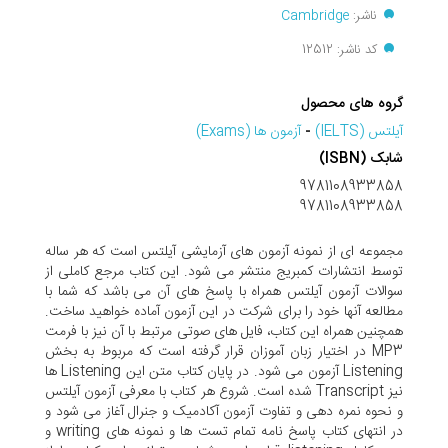
ناشر:
Cambridge
کد ناشر: 12512
گروه های محصول
آیلتس (IELTS)
-
آزمون ها (Exams)
شابک (ISBN)
9781108933858
9781108933858
مجموعه ای از نمونه آزمون های آزمایشی آیلتس است که هر ساله
توسط انتشارات کمبریج منتشر می شود. این کتاب مرجع کاملی از
سوالات آزمون آیلتس همراه با پاسخ های آن می باشد که شما با
مطالعه آنها خود را برای شرکت در این آزمون آماده خواهید ساخت.
همچنین همراه این کتاب، فایل های صوتی مرتبط با آن نیز با فرمت
MP3 در اختیار زبان آموزان قرار گرفته است که مربوط به بخش
Listening آزمون می شود. در پایان کتاب متن این Listening ها
نیز Transcript شده است. شروع هر کتاب با معرفی آزمون آیلتس
و نحوه نمره دهی و تفاوت آزمون آکادمیک و جنرال آغاز می شود و
در انتهای کتاب پاسخ نامه تمام تست ها و نمونه های writing و