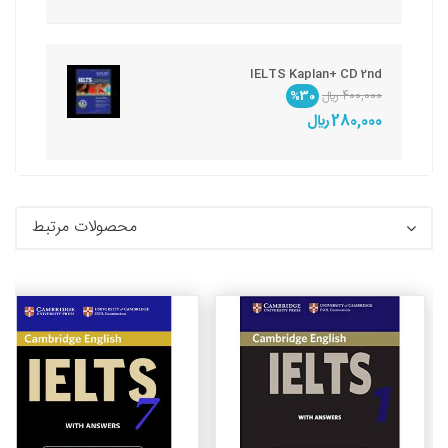
IELTS Kaplan+ CD 2nd
400,000 ريال
%30
280,000 ريال
محصولات مرتبط
جزئیات