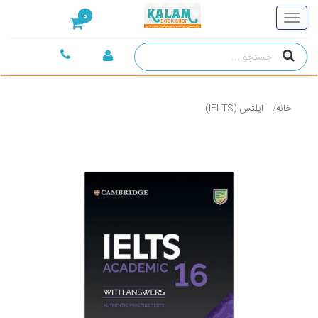
0
خانه
آیلتس (IELTS)