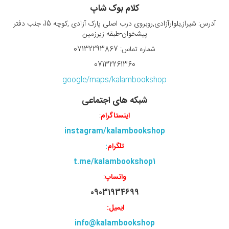
کلام بوک شاپ
آدرس: شیراز,بلوارآزادی,روبروی درب اصلی پارک آزادی ,کوچه 15، جنب دفتر
پیشخوان-طبقه زیرزمین
شماره تماس: 07132293867
07132261360
google/maps/kalambookshop
شبکه های اجتماعی
اینستاگرام
:
instagram/kalambookshop
تلگرام
:
t.me/kalambookshop1
واتساپ
:
09031934699
ایمیل:
info@kalambookshop